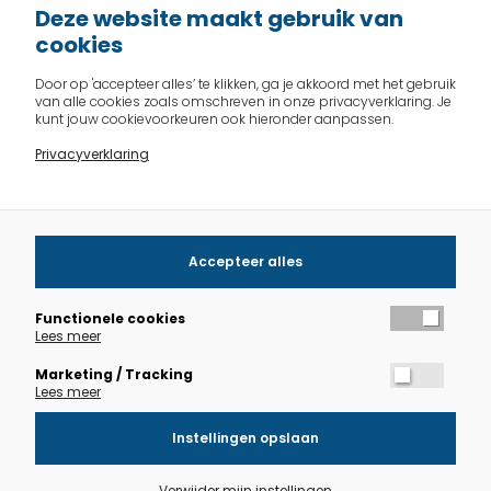
Deze website maakt gebruik van
cookies
Iemand maakt gebruik van jouw identiteit of
persoonsgegeven zonder jouw toestemming.
Door op 'accepteer alles’ te klikken, ga je akkoord met het gebruik
van alle cookies zoals omschreven in onze privacyverklaring. Je
kunt jouw cookievoorkeuren ook hieronder aanpassen.
Privacyverklaring
Start test ID-Fraude
Accepteer alles
Functionele cookies
Lees meer
Marketing / Tracking
Lees meer
Instellingen opslaan
Verwijder mijn instellingen