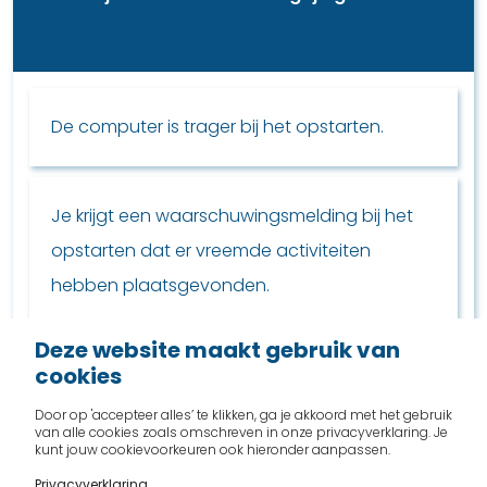
De computer is trager bij het opstarten.
Je krijgt een waarschuwingsmelding bij het
opstarten dat er vreemde activiteiten
hebben plaatsgevonden.
Deze website maakt gebruik van
cookies
Niet. Vroegtijdig herkennen is niet mogelijk.
Door op 'accepteer alles’ te klikken, ga je akkoord met het gebruik
van alle cookies zoals omschreven in onze privacyverklaring. Je
kunt jouw cookievoorkeuren ook hieronder aanpassen.
Je kunt bepaalde bestanden en
Privacyverklaring