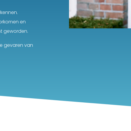
rkennen.
oorkomen en
nt geworden.
de gevaren van