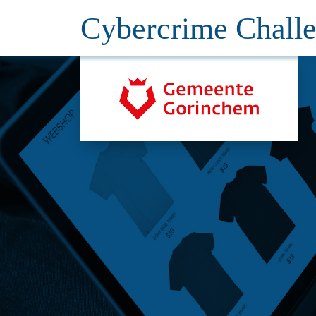
Cybercrime Chall
Naar
hoofdinhoud